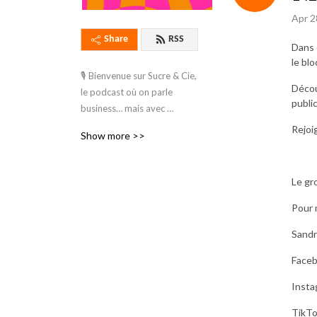
Apr 2
Share
RSS
Dans 
le bl
🎙️ Bienvenue sur Sucre & Cie, 
Décou
le podcast où on parle 
publi
business… mais avec 
beaucoup de sucre et zéro 
Rejoi
Show more >>
culpabilité ! 🍩

Moi, c’est Sandra Major, Ton 
Le gr
alliée dans l’univers des 
entrepreneurs sucrés. Que 
Pour 
vous soyez cake designer, 
Sandr
pro des cupcakes, 
dompteur de macarons ou 
Face
artiste du cake pop, je suis 
Insta
là pour vous aider à faire 
lever votre business (sans 
TikTo