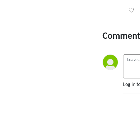
levure chimique, promis).

Au menu : du marketing qui 
donne envie, des astuces 
pour chouchouter vos 
Comment 
clients, des conseils 
d’organisation pour éviter 
de finir enseveli sous des 
montagnes de sprinkles… 
bref, tout ce qu’il faut pour 
que votre entreprise soit 
aussi irrésistible que vos 
Log in t
créations.

Alors, enfilez votre tablier, 
attrapez votre boisson 
préférée, et c’est parti pour 
un nouvel épisode de Sucre 
& Cie ! 🍰🎧