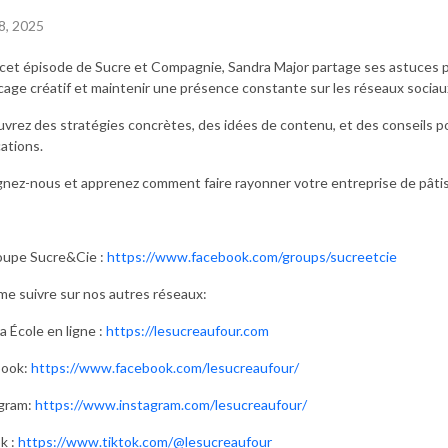
8, 2025
cet épisode de Sucre et Compagnie, Sandra Major partage ses astuces p
ocage créatif et maintenir une présence constante sur les réseaux sociau
vrez des stratégies concrètes, des idées de contenu, et des conseils pou
cations.
gnez-nous et apprenez comment faire rayonner votre entreprise de pâtiss
oupe Sucre&Cie :
https://www.facebook.com/groups/sucreetcie
me suivre sur nos autres réseaux:
a École en ligne :
https://lesucreaufour.com
book:
https://www.facebook.com/lesucreaufour/
gram:
https://www.instagram.com/lesucreaufour/
k :
https://www.tiktok.com/@lesucreaufour