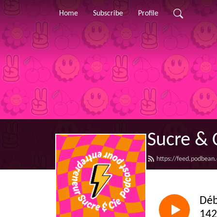
Home
Subscribe
Profile
Sucre & 
https://feed.podbean
Déb
142