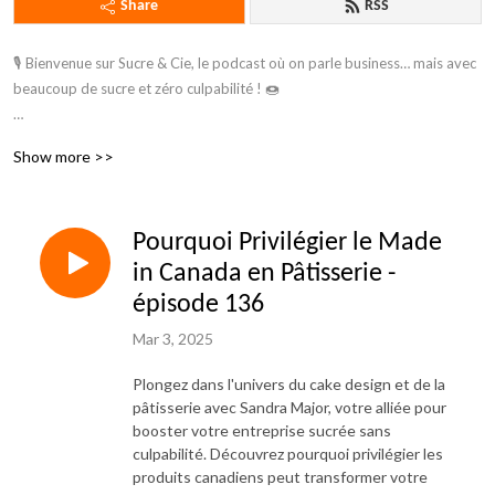
Share
RSS
🎙️ Bienvenue sur Sucre & Cie, le podcast où on parle business… mais avec 
beaucoup de sucre et zéro culpabilité ! 🍩

Moi, c’est Sandra Major, Ton alliée dans l’univers des entrepreneurs 
Show more >>
sucrés. Que vous soyez cake designer, pro des cupcakes, dompteur de 
macarons ou artiste du cake pop, je suis là pour vous aider à faire lever 
votre business (sans levure chimique, promis).

Pourquoi Privilégier le Made
Au menu : du marketing qui donne envie, des astuces pour chouchouter 
in Canada en Pâtisserie -
vos clients, des conseils d’organisation pour éviter de finir enseveli sous 
épisode 136
des montagnes de sprinkles… bref, tout ce qu’il faut pour que votre 
Mar 3, 2025
entreprise soit aussi irrésistible que vos créations.

Plongez dans l'univers du cake design et de la
Alors, enfilez votre tablier, attrapez votre boisson préférée, et c’est parti 
pâtisserie avec Sandra Major, votre alliée pour
pour un nouvel épisode de Sucre & Cie ! 🍰🎧
booster votre entreprise sucrée sans
culpabilité. Découvrez pourquoi privilégier les
produits canadiens peut transformer votre