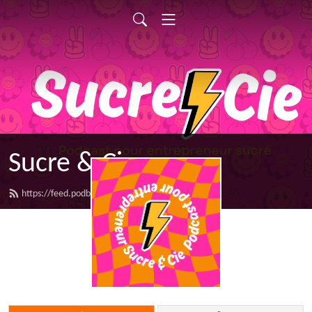
Sucre & Cie
https://feed.podbean.com/sucreetcie/feed.xml