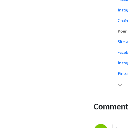
levure chimique, promis).

Insta
Au menu : du marketing qui 
Chaî
donne envie, des astuces 
pour chouchouter vos 
Pour 
clients, des conseils 
d’organisation pour éviter 
Site 
de finir enseveli sous des 
Faceb
montagnes de sprinkles… 
bref, tout ce qu’il faut pour 
Insta
que votre entreprise soit 
Pinte
aussi irrésistible que vos 
créations.

Alors, enfilez votre tablier, 
attrapez votre boisson 
Comment 
préférée, et c’est parti pour 
un nouvel épisode de Sucre 
& Cie ! 🍰🎧