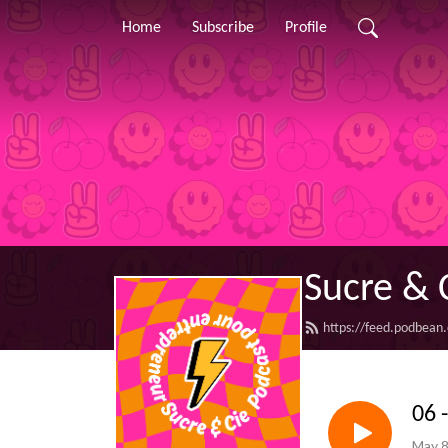
Home
Subscribe
Profile
Sucre & 
https://feed.podbean
06 
May 8