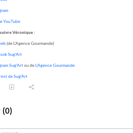
gram
ne YouTube
suivre Véronique
:
web
(de L'Agence Gourmande)
ook Sug'Art
gram Sug'Art
ou de
L'Agence Gourmande
rest de Sug'Art
(0)