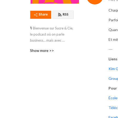
Chaqu
Share
RSS
Parfoi
🎙️ Bienvenue sur Sucre & Cie, 
Quand
le podcast où on parle 
Et mê
business… mais avec 
beaucoup de sucre et zéro 
---
Show more >>
culpabilité ! 🍩

Liens
Moi, c’est Sandra Major, Ton 
Kim 
alliée dans l’univers des 
entrepreneurs sucrés. Que 
Group
vous soyez cake designer, 
Pour 
pro des cupcakes, 
dompteur de macarons ou 
École
artiste du cake pop, je suis 
là pour vous aider à faire 
Téléc
lever votre business (sans 
Face