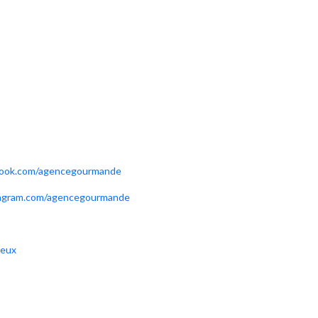
book.com/agencegourmande
tagram.com/agencegourmande
ieux