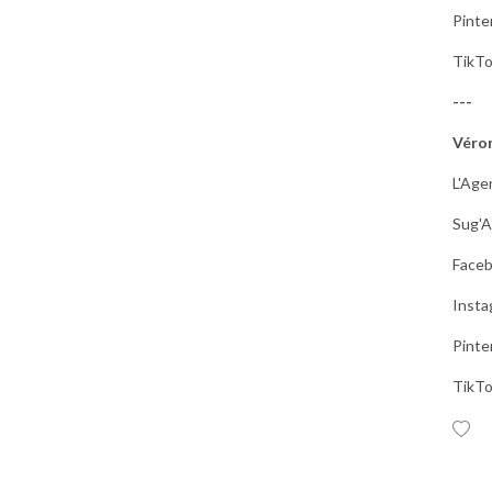
levure chimique, promis).

Pinte
Au menu : du marketing qui 
TikTo
donne envie, des astuces 
---
pour chouchouter vos 
clients, des conseils 
Véro
d’organisation pour éviter 
de finir enseveli sous des 
L'Age
montagnes de sprinkles… 
Sug'A
bref, tout ce qu’il faut pour 
que votre entreprise soit 
Face
aussi irrésistible que vos 
Insta
créations.

Pinte
Alors, enfilez votre tablier, 
attrapez votre boisson 
TikTo
préférée, et c’est parti pour 
un nouvel épisode de Sucre 
& Cie ! 🍰🎧