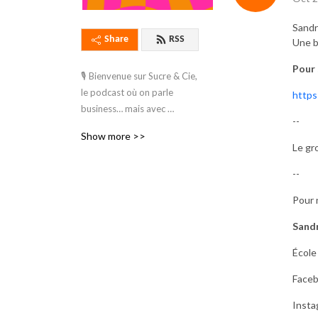
Sandr
Share
RSS
Une b
Pour 
🎙️ Bienvenue sur Sucre & Cie, 
le podcast où on parle 
https
business… mais avec 
--
beaucoup de sucre et zéro 
Show more >>
culpabilité ! 🍩

Le gr
--
Moi, c’est Sandra Major, Ton 
alliée dans l’univers des 
Pour 
entrepreneurs sucrés. Que 
vous soyez cake designer, 
Sand
pro des cupcakes, 
École 
dompteur de macarons ou 
artiste du cake pop, je suis 
Face
là pour vous aider à faire 
Insta
lever votre business (sans 